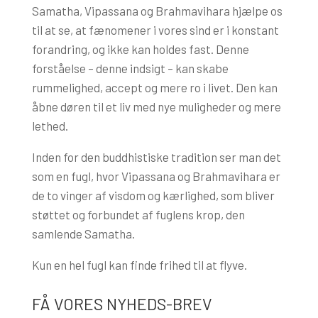
Samatha, Vipassana og Brahmavihara hjælpe os
til at se, at fænomener i vores sind er i konstant
forandring, og ikke kan holdes fast. Denne
forståelse – denne indsigt – kan skabe
rummelighed, accept og mere ro i livet. Den kan
åbne døren til et liv med nye muligheder og mere
lethed.
Inden for den buddhistiske tradition ser man det
som en fugl, hvor Vipassana og Brahmavihara er
de to vinger af visdom og kærlighed, som bliver
støttet og forbundet af fuglens krop, den
samlende Samatha.
Kun en hel fugl kan finde frihed til at flyve.
FÅ VORES NYHEDS-BREV