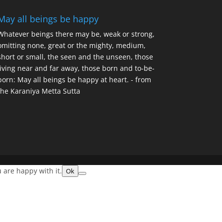
May all beings be happy
Whatever beings there may be, weak or strong,
omitting none, great or the mighty, medium,
short or small, the seen and the unseen, those
living near and far away, those born and to-be-
born: May all beings be happy at heart. - from
the Karaniya Metta Sutta
 are happy with it.
Ok