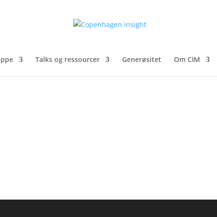
uppe
Talks og ressourcer
Generøsitet
Om CIM