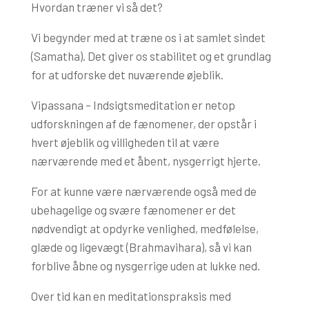
Hvordan træner vi så det?
Vi begynder med at træne os i at samlet sindet
(Samatha). Det giver os stabilitet og et grundlag
for at udforske det nuværende øjeblik.
Vipassana – Indsigtsmeditation er netop
udforskningen af de fænomener, der opstår i
hvert øjeblik og villigheden til at være
nærværende med et åbent, nysgerrigt hjerte.
For at kunne være nærværende også med de
ubehagelige og svære fænomener er det
nødvendigt at opdyrke venlighed, medfølelse,
glæde og ligevægt (Brahmavihara), så vi kan
forblive åbne og nysgerrige uden at lukke ned.
Over tid kan en meditationspraksis med