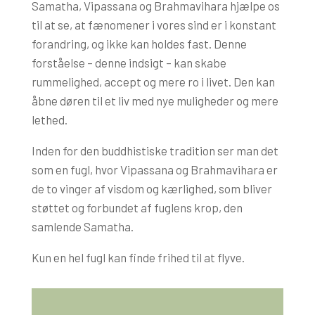
Samatha, Vipassana og Brahmavihara hjælpe os
til at se, at fænomener i vores sind er i konstant
forandring, og ikke kan holdes fast. Denne
forståelse – denne indsigt – kan skabe
rummelighed, accept og mere ro i livet. Den kan
åbne døren til et liv med nye muligheder og mere
lethed.
Inden for den buddhistiske tradition ser man det
som en fugl, hvor Vipassana og Brahmavihara er
de to vinger af visdom og kærlighed, som bliver
støttet og forbundet af fuglens krop, den
samlende Samatha.
Kun en hel fugl kan finde frihed til at flyve.